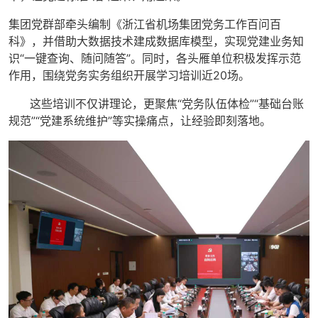
集团党群部牵头编制《浙江省机场集团党务工作百问百
科》，并借助大数据技术建成数据库模型，实现党建业务知
识“一键查询、随问随答”。同时，各头雁单位积极发挥示范
作用，围绕党务实务组织开展学习培训近20场。
这些培训不仅讲理论，更聚焦“党务队伍体检”“基础台账
规范”“党建系统维护”等实操痛点，让经验即刻落地。