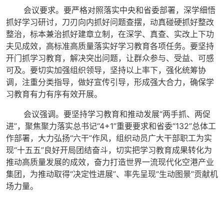
会议要求。要严格对照落实中央和省委部署，深学细悟
抓好学习研讨，刀刃向内抓好问题查摆，动真碰硬抓好整改
整治，标本兼治抓好建章立制，在深学、真查、实改上下功
夫见成效，高标准高质量落实好学习教育各项任务。要坚持
开门抓学习教育，解决突出问题，让群众参与、受益、可感
可及。要切实加强组织领导，坚持以上率下，强化统筹协
调，注重分类指导，做好宣传引导，形成强大合力，确保学
习教育有力有序有效开展。
会议强调。要坚持学习教育和推动发展“两手抓、两促
进”，聚焦聚力落实总书记“4+1”重要要求和省委“132”总体工
作部署，大力弘扬“六干”作风，组织动员广大干部职工为实
现“十五五”良好开局团结奋斗，切实把学习教育成果转化为
推动高质量发展的成效，奋力打造世界一流现代化空港产业
集团，为推动取得“决定性进展”、率先呈现“生动图景”贡献机
场力量。