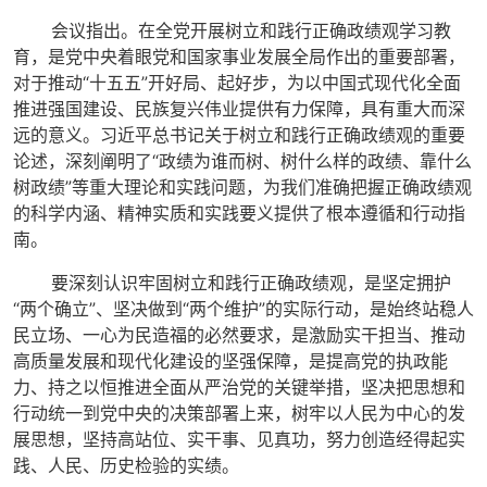
会议指出。在全党开展树立和践行正确政绩观学习教
育，是党中央着眼党和国家事业发展全局作出的重要部署，
对于推动“十五五”开好局、起好步，为以中国式现代化全面
推进强国建设、民族复兴伟业提供有力保障，具有重大而深
远的意义。习近平总书记关于树立和践行正确政绩观的重要
论述，深刻阐明了“政绩为谁而树、树什么样的政绩、靠什么
树政绩”等重大理论和实践问题，为我们准确把握正确政绩观
的科学内涵、精神实质和实践要义提供了根本遵循和行动指
南。
要深刻认识牢固树立和践行正确政绩观，是坚定拥护
“两个确立”、坚决做到“两个维护”的实际行动，是始终站稳人
民立场、一心为民造福的必然要求，是激励实干担当、推动
高质量发展和现代化建设的坚强保障，是提高党的执政能
力、持之以恒推进全面从严治党的关键举措，坚决把思想和
行动统一到党中央的决策部署上来，树牢以人民为中心的发
展思想，坚持高站位、实干事、见真功，努力创造经得起实
践、人民、历史检验的实绩。