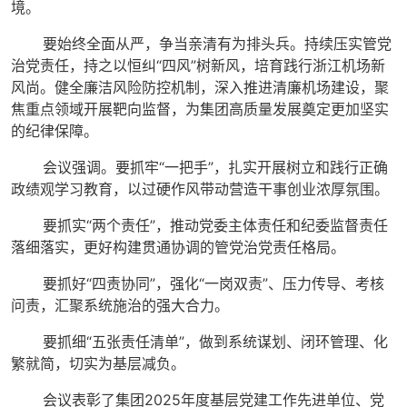
境。
要始终全面从严，争当亲清有为排头兵。持续压实管党
治党责任，持之以恒纠“四风”树新风，培育践行浙江机场新
风尚。健全廉洁风险防控机制，深入推进清廉机场建设，聚
焦重点领域开展靶向监督，为集团高质量发展奠定更加坚实
的纪律保障。
会议强调。要抓牢“一把手”，扎实开展树立和践行正确
政绩观学习教育，以过硬作风带动营造干事创业浓厚氛围。
要抓实“两个责任”，推动党委主体责任和纪委监督责任
落细落实，更好构建贯通协调的管党治党责任格局。
要抓好“四责协同”，强化“一岗双责”、压力传导、考核
问责，汇聚系统施治的强大合力。
要抓细“五张责任清单”，做到系统谋划、闭环管理、化
繁就简，切实为基层减负。
会议表彰了集团2025年度基层党建工作先进单位、党