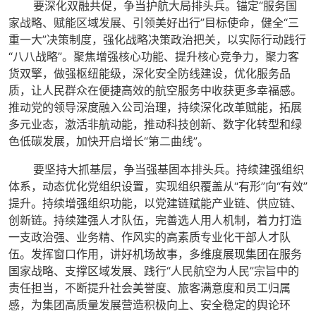
要深化双融共促，争当护航大局排头兵。锚定“服务国
家战略、赋能区域发展、引领美好出行”目标使命，健全“三
重一大”决策制度，强化战略决策政治把关，以实际行动践行
“八八战略”。聚焦增强核心功能、提升核心竞争力，聚力客
货双擎，做强枢纽能级，深化安全防线建设，优化服务品
质，让人民群众在便捷高效的航空服务中收获更多幸福感。
推动党的领导深度融入公司治理，持续深化改革赋能，拓展
多元业态，激活非航动能，推动科技创新、数字化转型和绿
色低碳发展，加快开启增长“第二曲线”。
要坚持大抓基层，争当强基固本排头兵。持续建强组织
体系，动态优化党组织设置，实现组织覆盖从“有形”向“有效”
提升。持续增强组织功能，以党建链赋能产业链、供应链、
创新链。持续建强人才队伍，完善选人用人机制，着力打造
一支政治强、业务精、作风实的高素质专业化干部人才队
伍。发挥窗口作用，讲好机场故事，多维度展现集团在服务
国家战略、支撑区域发展、践行“人民航空为人民”宗旨中的
责任担当，不断提升社会美誉度、旅客满意度和员工归属
感，为集团高质量发展营造积极向上、安全稳定的舆论环