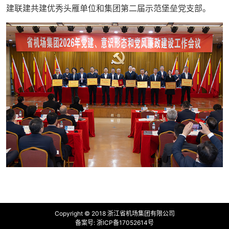
建联建共建优秀头雁单位和集团第二届示范堡垒党支部。
Copyright © 2018 浙江省机场集团有限公司
备案号:
浙ICP备17052614号