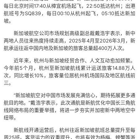
每日北京时间17:40从樟宜机场起飞，22:50抵达杭州；出港
航班号为SQ839，每日00:10从杭州起飞，05:10抵达新加
坡。
新加坡航空公司市场规划高级副总裁戴浩宇表示，新中
两地人员往来热度持续走高，2025年4月至2026年3月，新
航承运往返中国内地及新加坡的旅客总量超400万人次。
近年来，杭州与新加坡经贸合作、人文互动愈加频繁。
今年前5个月，杭州至新加坡航线累计运送旅客14.88万人
次，同比增长10%，旅客量位居杭州机场国际及地区航线前
三。
“新加坡航空对中国市场发展充满信心，期待拓展更多通
航目的地。”戴浩宇表示，此次通航是新航优化中国长三角航
线网络布局的重要举措，将进一步夯实并加密新中两地空中
纽带。
新航线开通运营后，杭州往返新加坡航班总量提升至每
周25班。客货运力的双重提升，也将有效为杨梅、螃蟹等浙